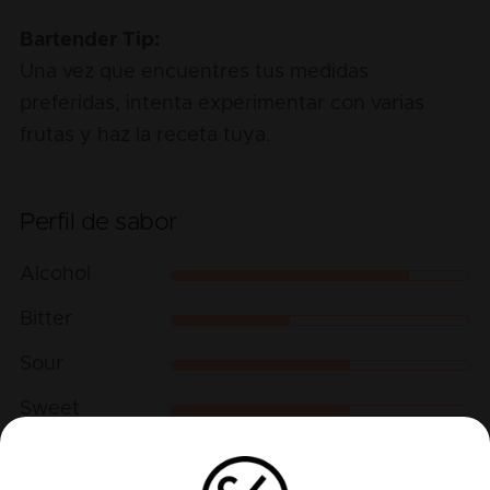
Bartender Tip:
Una vez que encuentres tus medidas
preferidas, intenta experimentar con varias
frutas y haz la receta tuya.
Perfil de sabor
Alcohol
Bitter
Sour
Sweet