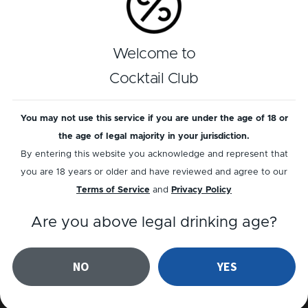
Reproducir receta
Welcome to
Reseñas
Cocktail Club
Todavía no hay ninguna reseña para este
cóctel
...
You may not use this service if you are under the age of 18 or
the age of legal majority in your jurisdiction.
Añadir una reseña
By entering this website you acknowledge and represent that
you are 18 years or older and have reviewed and agree to our
Terms of Service
and
Privacy Policy
Are you above legal drinking age?
Cócteles relacionados
NO
YES