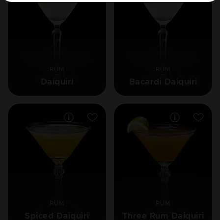
RUM
RUM
Daiquiri
Bacardi Daiquiri
RUM
RUM
Spiced Daiquiri
Three Rum Daiquiri