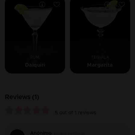
RUM
TEQUILA
Daiquiri
Margarita
Reviews (
1
)
5
out of
1
reviews
Anónimo
Usuario verificado