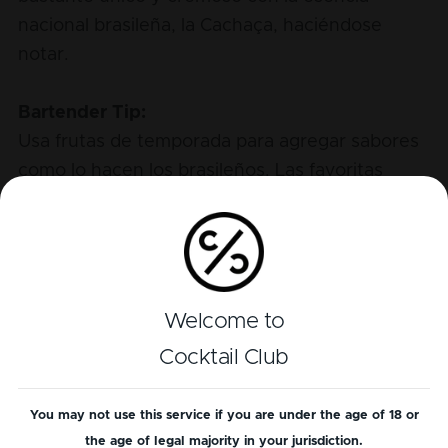
nacional brasileña, la Cachaça, haciéndose
notar.
Bartender Tip:
Usa frutas de temporada para agregar sabores
como lo hacen los brasileños. Las favoritas
incluyen mango, maracuyá o coco.
Perfil de sabor
Welcome to
Alcohol
Cocktail Club
Bitter
Sour
You may not use this service if you are under the age of 18 or
the age of legal majority in your jurisdiction.