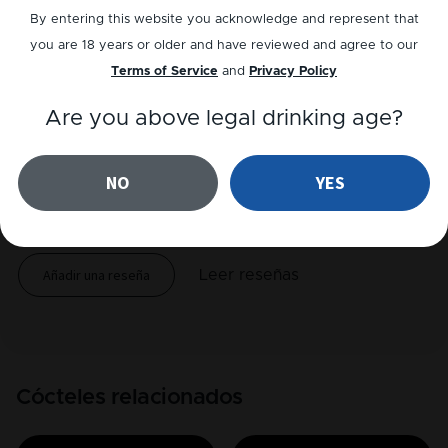
Sweet
By entering this website you acknowledge and represent that
you are 18 years or older and have reviewed and agree to our
Terms of Service
and
Privacy Policy
Reproducir receta
Are you above legal drinking age?
Reseñas
NO
YES
5
out of
1
reviews
Añadir una reseña
Leer reseñas
Cócteles relacionados