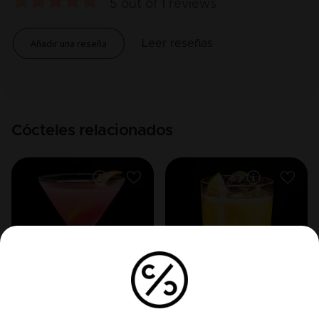
5
out of
1
reviews
Añadir una reseña
Leer reseñas
Cócteles relacionados
VODKA
VODKA