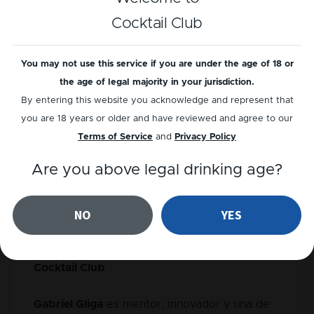
Cocktail Club
You may not use this service if you are under the age of 18 or
the age of legal majority in your jurisdiction.
By entering this website you acknowledge and represent that
you are 18 years or older and have reviewed and agree to our
Terms of Service
and
Privacy Policy
Are you above legal drinking age?
Gabriel Gliga
NO
YES
Gabriel Gliga – Experto de la Industria en
Cocktail Club
Gabriel Gliga
es mentor, innovador y una de