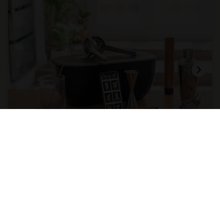
Kit de bar/17 utensilios
esenciales para disfrutar de tu
propio bar de cócteles en casa