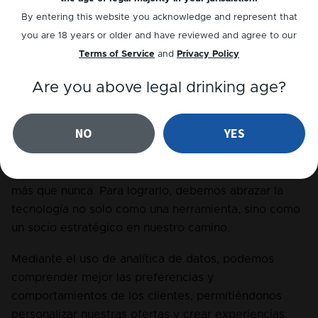
By entering this website you acknowledge and represent that
you are 18 years or older and have reviewed and agree to our
Terms of Service
and
Privacy Policy
Are you above legal drinking age?
NO
YES
Estamos en una nueva era, donde el storytelling, la 
interacción digital y la calidad del servicio importan 
más que nunca. Para lograrlo, debemos abrazar la 
tecnología no solo como una herramienta, sino como 
un socio estratégico en nuestro camino.
Mediante el uso de analítica de datos, podemos 
comprender mejor las preferencias y 
comportamientos de los clientes, permitiéndonos 
personalizar nuestras ofertas y crear experiencias 