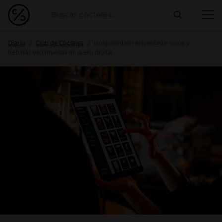
Diario
Club de Cócteles
Hospitalidad reinventada: vinos y
bebidas espirituosas en la era digital