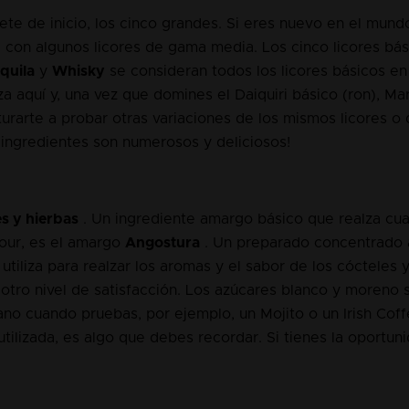
ete de inicio, los cinco grandes. Si eres nuevo en el mund
 con algunos licores de gama media. Los cinco licores bá
quila
y
Whisky
se consideran todos los licores básicos en
aquí y, una vez que domines el Daiquiri básico (ron), Marg
urarte a probar otras variaciones de los mismos licores o d
e ingredientes son numerosos y deliciosos!
s y hierbas
. Un ingrediente amargo básico que realza cual
our, es el amargo
Angostura
. Un preparado concentrado 
utiliza para realzar los aromas y el sabor de los cócteles y
s otro nivel de satisfacción. Los azúcares blanco y moreno
no cuando pruebas, por ejemplo, un Mojito o un Irish Coff
ilizada, es algo que debes recordar. Si tienes la oportuni