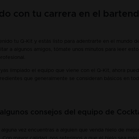
 con tu carrera en el bartend
enido tu Q-Kit y estás listo para adentrarte en el mundo d
vitar a algunos amigos, tómate unos minutos para leer est
rofesional.
as limpiado el equipo que viene con el Q-Kit, ahora pue
gredientes que generalmente se consideran básicos en tod
 algunos consejos del equipo de Cockta
i alguna vez encuentras a alguien que venda hielo de mejor
 Con mayor calidad, nos referimos a que el hielo sea más 