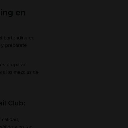
ing en
el bartending en
o y prepárate
des preparar
as las mezclas de
il Club:
 calidad,
sólido y no tan