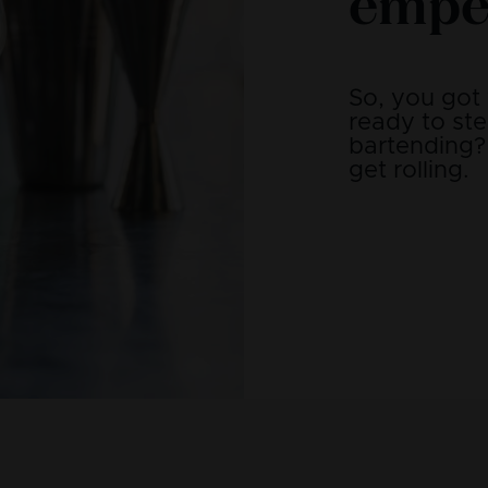
empe
So, you got
ready to st
bartending? 
get rolling.