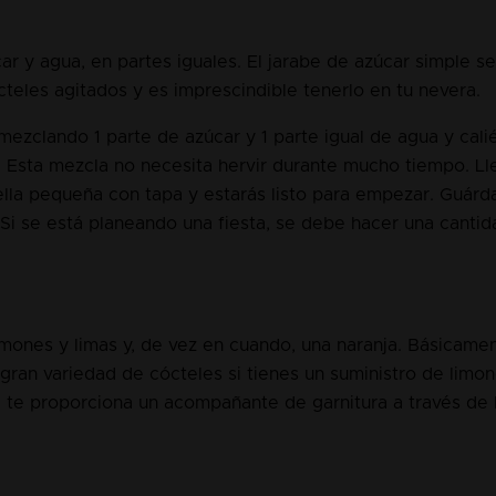
ar y agua, en partes iguales. El jarabe de azúcar simple se 
cteles agitados y es imprescindible tenerlo en tu nevera.
mezclando 1 parte de azúcar y 1 parte igual de agua y cali
. Esta mezcla no necesita hervir durante mucho tiempo. Ll
ella pequeña con tapa y estarás listo para empezar. Guárda
Si se está planeando una fiesta, se debe hacer una canti
imones y limas y, de vez en cuando, una naranja. Básicamen
gran variedad de cócteles si tienes un suministro de limon
 te proporciona un acompañante de garnitura a través de la