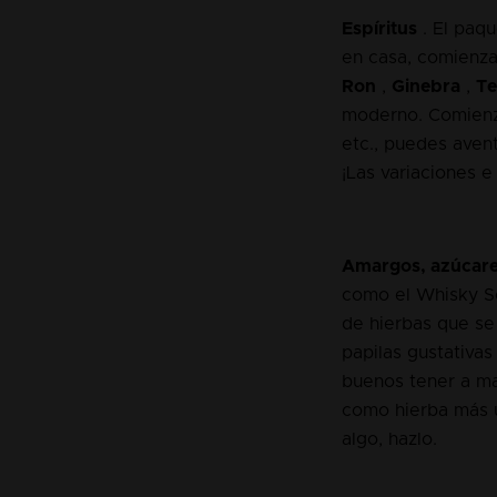
Espíritus
. El paqu
en casa, comienza
Ron
,
Ginebra
,
Te
moderno. Comienza 
etc., puedes avent
¡Las variaciones 
Amargos, azúcare
como el Whisky S
de hierbas que se 
papilas gustativa
buenos tener a ma
como hierba más ut
algo, hazlo.