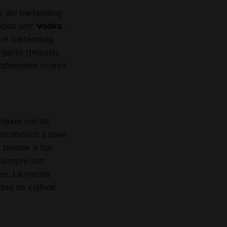
o del bartending
sicos son:
Vodka
,
 el bartending
arita (tequila),
iferentes licores.
quier cóctel,
alcohólico a base
 brindar a tus
 siempre son
ee. La menta,
dad de cultivar