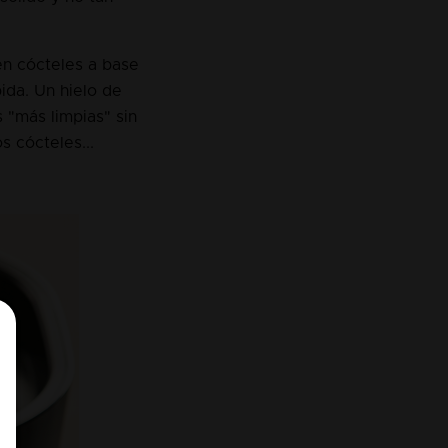
 en cócteles a base
ida. Un hielo de
s "más limpias" sin
os cócteles...