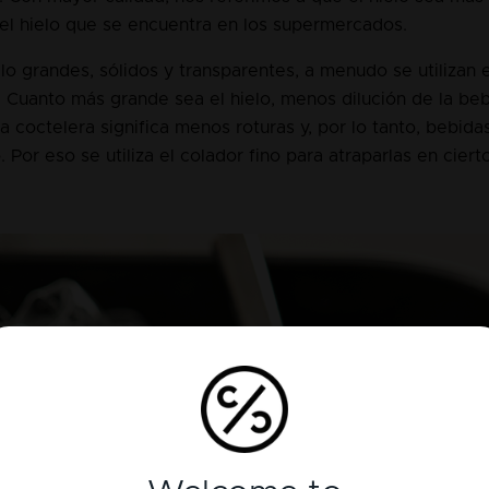
l hielo que se encuentra en los supermercados.
lo grandes, sólidos y transparentes, a menudo se utilizan
. Cuanto más grande sea el hielo, menos dilución de la beb
a coctelera significa menos roturas y, por lo tanto, bebida
. Por eso se utiliza el colador fino para atraparlas en ciert