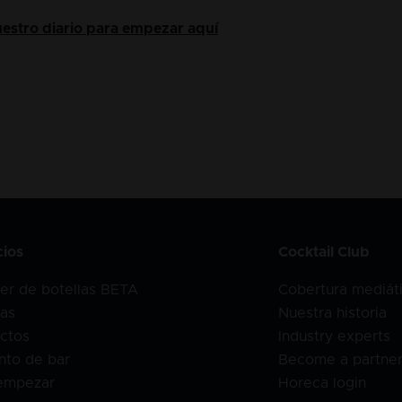
nuestro diario para empezar aquí
cios
Cocktail Club
er de botellas BETA
Cobertura mediát
as
Nuestra historia
ctos
Industry experts
nto de bar
Become a partne
empezar
Horeca login