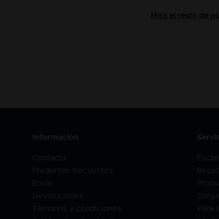
Mira el resto de 
Información
Servi
Contacta
Escán
Preguntas frecuentes
Recet
Envío
Produ
Devoluciones
Conju
Términos y condiciones
Para 