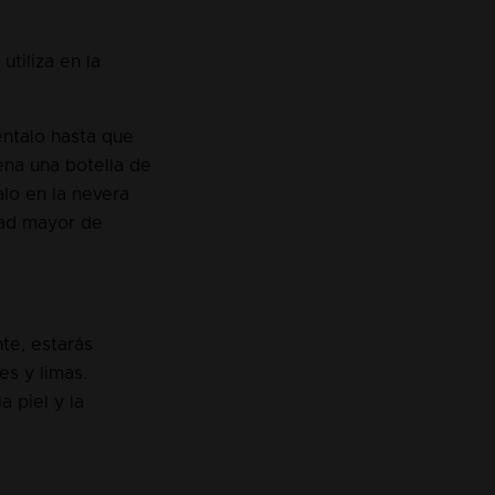
utiliza en la
éntalo hasta que
ena una botella de
lo en la nevera
dad mayor de
te, estarás
es y limas.
 piel y la