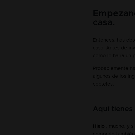
Empezando
casa.
Entonces, has obt
casa. Antes de in
como lo haría un p
Probablemente hay
algunos de los in
cócteles.
Aquí tienes
Hielo
, mucho, y s
cómpralo también.