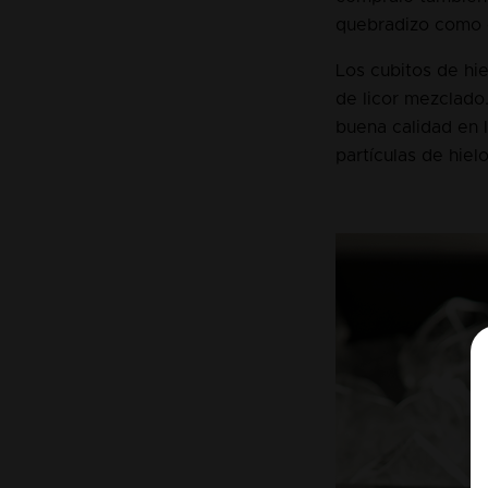
quebradizo como e
Los cubitos de hie
de licor mezclado
buena calidad en l
partículas de hielo