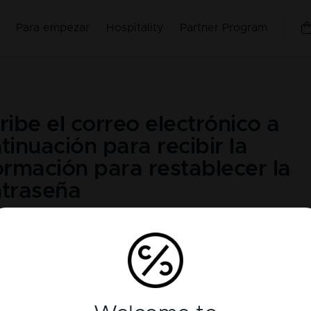
Para empezar
Hospitality
Partner Program
ribe el correo electrónico a
tinuación para recibir la
ormación para restablecer la
traseña
 electrónico