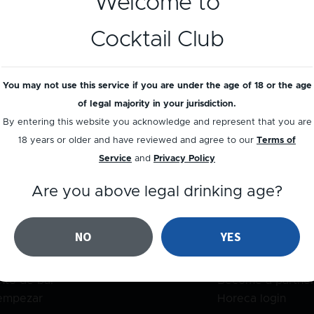
Welcome to
Cocktail Club
ístrate
Crear una cu
You may not use this service if you are under the age of 18 or the age
of legal majority in your jurisdiction.
By entering this website you acknowledge and represent that you are
18 years or older and have reviewed and agree to our
Terms of
Service
and
Privacy Policy
Are you above legal drinking age?
cios
Cocktail Club
er de botellas BETA
Cobertura mediát
NO
YES
as
Nuestra historia
ctos
Industry experts
nto de bar
Become a partne
empezar
Horeca login