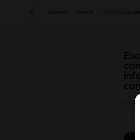
Recetas
Botellas
Conjunto de bar
Esc
con
inf
con
Correo