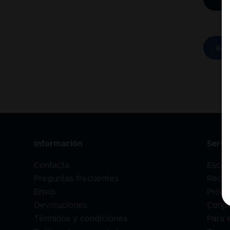
Reg
Información
Servi
Contacta
Escán
Preguntas frecuentes
Recet
Envío
Produ
Devoluciones
Conju
Términos y condiciones
Para 