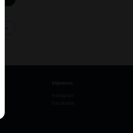
enta
Síguenos
ica
Instagram
Facebook
r