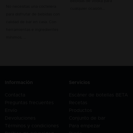
Bebidas de vodka para
No necesitas una coctelera
cualquier ocasión...
para disfrutar de bebidas con
calidad de bar en casa. Con
herramientas e ingredientes
mínimos, ...
Información
Servicios
Contacta
Escáner de botellas BETA
Preguntas frecuentes
Recetas
Envío
Productos
Devoluciones
Conjunto de bar
Términos y condiciones
Para empezar