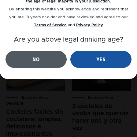
the age of legal majority in your jurisdiction.
brisa de la tarde de verano....
después de que un ...
By entering this website you acknowledge and represent that
you are 18 years or older and have reviewed and agree to our
Terms of Service
and
Privacy Policy
Are you above legal drinking age?
NO
YES
Estilo de Vida
,
Estilo de Vida
Descubrir
3 cócteles de
Cócteles fáciles sin
vodka que querrás
coctelera: simples,
hacer una y otra
deliciosos e
vez
impresionantes