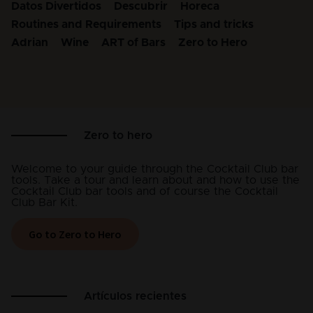
Datos Divertidos
Descubrir
Horeca
Routines and Requirements
Tips and tricks
Adrian
Wine
ART of Bars
Zero to Hero
Zero to hero
Welcome to your guide through the Cocktail Club bar
tools. Take a tour and learn about and how to use the
Cocktail Club bar tools and of course the Cocktail
Club Bar Kit.
Go to Zero to Hero
Artículos recientes