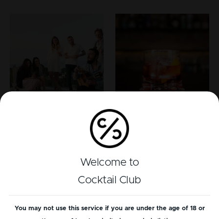
Estilo de Vida
Estilo de Vida
5 Recetas Fáciles
La Semana del
de Cócteles de
Negroni
Welcome to
Verano
El Negroni es uno de los
Cocktail Club
Grandes momentos con
cócteles más icónicos del
amigos: saboreando un
mundo y se cree que se
You may not use this service if you are under the age of 18 or
delicioso cóctel fresco en la
originó en Florencia, Italia,